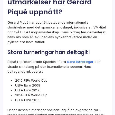
utmärkelser har Gerard
Piqué uppnått?
Gerard Piqué har uppnått betydande internationella
utmärkelser med det spanska landslaget, inklusive en VM-titel
och två UEFA Europamästerskap. Hans bidrag har cementerat
hans arv som en av Spaniens nyckelförsvarare under en
gyllene era inom fotboll.
Stora turneringar han deltagit i
Piqué representerade Spanien i flera
stora turneringar
och
visade sin talang på den internationella scenen. Hans
deltagande inkluderar:
2010 FIFA World Cup
UEFA Euro 2008
UEFA Euro 2012
2014 FIFA World Cup
UEFA Euro 2016
Under dessa turneringar spelade Piqué en avgörande roll i
lagets defensiva strategi och övergripande prestation, vilket