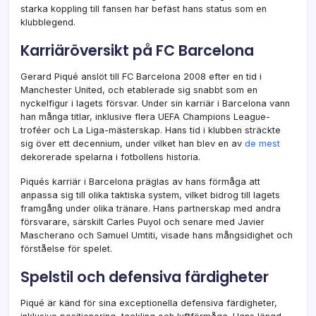
starka koppling till fansen har befäst hans status som en
klubblegend.
Karriäröversikt på FC Barcelona
Gerard Piqué anslöt till FC Barcelona 2008 efter en tid i
Manchester United, och etablerade sig snabbt som en
nyckelfigur i lagets försvar. Under sin karriär i Barcelona vann
han många titlar, inklusive flera UEFA Champions League-
troféer och La Liga-mästerskap. Hans tid i klubben sträckte
sig över ett decennium, under vilket han blev en av
de mest
dekorerade spelarna i fotbollens historia.
Piqués karriär i Barcelona präglas av hans förmåga att
anpassa sig till olika taktiska system, vilket bidrog till lagets
framgång under olika tränare. Hans partnerskap med andra
försvarare, särskilt Carles Puyol och senare med Javier
Mascherano och Samuel Umtiti, visade hans mångsidighet och
förståelse för spelet.
Spelstil och defensiva färdigheter
Piqué är känd för sina exceptionella defensiva färdigheter,