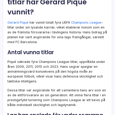
titlar har Gerard Piqué
vunnit?
Gerard Piqué
har vunnit totalt fyra UEFA
Champions League
-
titlar under sin lysande karriär, vilket etablerar honom som en
av de främsta försvararna i tävlingens historia. Hans bidrag på
planen har varit avgörande för sina lags framgångar, särskilt
med FC Barcelona.
Antal vunna titlar
Piqué säkrade fyra Champions League-titlar, uppnådda under
åren 2009, 2011, 2015 och 2023. Hans segrar speglar en
anmärkningsvärd konsekvens på den högsta nivån av
europeisk fotboll, vilket visar hans defensiva skicklighet och
taktiska intelligens.
Dessa titlar var avgörande för att cementera hans arv som en
av de elitförsvarare av sin generation. Att vinna flera titlar i en
prestigefylld turnering som Champions League är ett bevis på
både individuell skicklighet och lagdynamik.