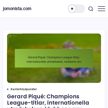
Skip
to
jomonista.com
content
Karriärhöjdpunkter
Gerard Piqué: Champions
League-titlar, internationella