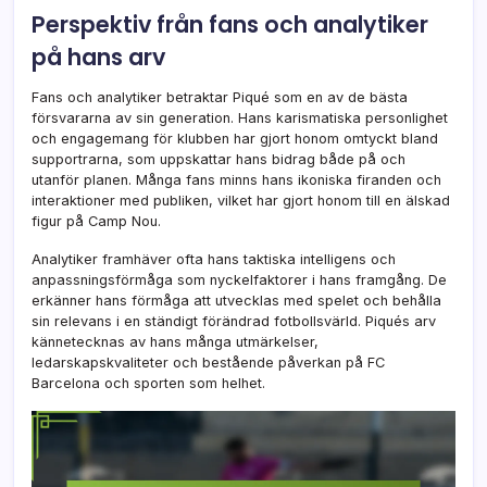
Perspektiv från fans och analytiker
på hans arv
Fans och analytiker betraktar Piqué som en av de bästa
försvararna av sin generation. Hans karismatiska personlighet
och engagemang för klubben har gjort honom omtyckt bland
supportrarna, som uppskattar hans bidrag både på och
utanför planen. Många fans minns hans ikoniska firanden och
interaktioner med publiken, vilket har gjort honom till en älskad
figur på Camp Nou.
Analytiker framhäver ofta hans taktiska intelligens och
anpassningsförmåga som nyckelfaktorer i hans framgång. De
erkänner hans förmåga att utvecklas med spelet och behålla
sin relevans i en ständigt förändrad fotbollsvärld. Piqués arv
kännetecknas av hans många utmärkelser,
ledarskapskvaliteter och bestående påverkan på FC
Barcelona och sporten som helhet.