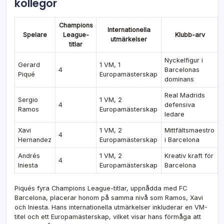
kollegor
Champions
Internationella
Spelare
League-
Klubb-arv
utmärkelser
titlar
Nyckelfigur i
Gerard
1 VM, 1
4
Barcelonas
Piqué
Europamästerskap
dominans
Real Madrids
Sergio
1 VM, 2
4
defensiva
Ramos
Europamästerskap
ledare
Xavi
1 VM, 2
Mittfältsmaestro
4
Hernandez
Europamästerskap
i Barcelona
Andrés
1 VM, 2
Kreativ kraft för
4
Iniesta
Europamästerskap
Barcelona
Piqués fyra Champions League-titlar, uppnådda med FC
Barcelona, placerar honom på samma nivå som Ramos, Xavi
och Iniesta. Hans internationella utmärkelser inkluderar en VM-
titel och ett Europamästerskap, vilket visar hans förmåga att