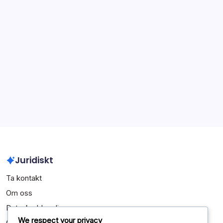
Sök
Search
Arkiv
March 2026
February 2026
Juridiskt
Ta kontakt
Om oss
Dataskyddspolicy
We respect your privacy
Cookiepolicy