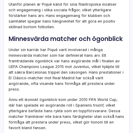
Utanför planen är Piqué känd för sina filantropiska insatser
och engagemang i olika sociala frågor, vilket ytterligare
förstärker hans arv. Hans engagemang för klubben och
samhället speglar hans hängivenhet för att göra en positiv
skillnad bortom fotbollen.
Minnesvärda matcher och ögonblick
Under sin karriär har Piqué varit involverad i många
minnesvärda matcher som har definierat hans arv. Ett
framträdande ögonblick var hans avgörande mål i finalen av
UEFA Champions League 2015 mot Juventus, vilket hjälpte till
att säkra Barcelonas trippel den säsongen. Hans prestationer i
El Clásico-matcher mot Real Madrid har också varit
avgörande, ofta visande hans förmåga att prestera under
press.
Ännu ett ikoniskt ögonblick kom under 2010 FIFA World Cup,
där han spelade en avgörande roll i Spaniens triumf, vilket
ytterligare befäste hans rykte som en toppförsvarare. Dessa
matcher framhäver inte bara hans färdigheter utan också hans
förmåga att prestera under press, vilket gör honom till en
favorit bland fansen.