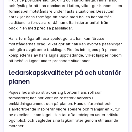
inklusive positionering, tackling och luftförmåga. Hans längd
och fysik gör att han dominerar i luften, vilket gör honom till en
formidabel motståndare under fasta situationer. Dessutom
särskiljer hans förmåga att spela med bollen honom från
traditionella försvarare, då han ofta initierar anfall från
backlinjen med precisa passningar.
Hans förmåga att läsa spelet gör att han kan förutse
motståndarnas drag, vilket gör att han kan avbryta passningar
och göra avgörande tacklingar. Piqués intelligens på planen
kompletteras av hans lugna uppträdande, vilket hjälper honom
att behålla lugnet under pressade situationer.
Ledarskapskvaliteter på och utanför
planen
Piqués ledarskap sträcker sig bortom hans roll som
försvarare; han har varit en röststark närvaro i
omklädningsrummet och på planen. Hans erfarenhet och
självförtroende inspirerar yngre spelare och främjar en kultur
av excellens inom laget. Han tar ofta ledningen under kritiska
ögonblick och vägleder sina lagkamrater genom utmanande
matcher.