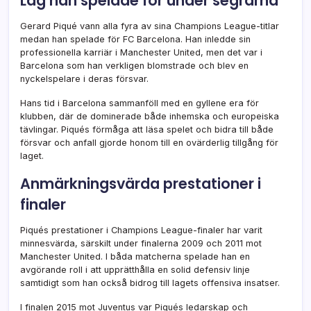
Lag han spelade för under segrarna
Gerard Piqué vann alla fyra av sina Champions League-titlar
medan han spelade för FC Barcelona. Han inledde sin
professionella karriär i Manchester United, men det var i
Barcelona som han verkligen blomstrade och blev en
nyckelspelare i deras försvar.
Hans tid i Barcelona sammanföll med en gyllene era för
klubben, där de dominerade både inhemska och europeiska
tävlingar. Piqués förmåga att läsa spelet och bidra till både
försvar och anfall gjorde honom till en ovärderlig tillgång för
laget.
Anmärkningsvärda prestationer i
finaler
Piqués prestationer i Champions League-finaler har varit
minnesvärda, särskilt under finalerna 2009 och 2011 mot
Manchester United. I båda matcherna spelade han en
avgörande roll i att upprätthålla en solid defensiv linje
samtidigt som han också bidrog till lagets offensiva insatser.
I finalen 2015 mot Juventus var Piqués ledarskap och