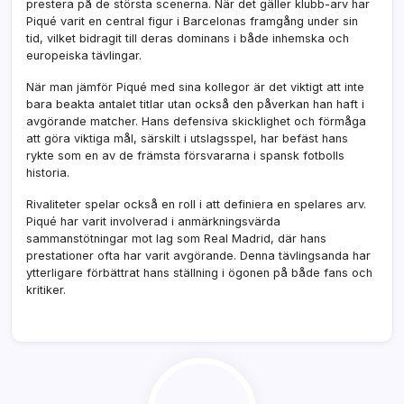
prestera på de största scenerna. När det gäller klubb-arv har
Piqué varit en central figur i Barcelonas framgång under sin
tid, vilket bidragit till deras dominans i både inhemska och
europeiska tävlingar.
När man jämför Piqué med sina kollegor är det viktigt att inte
bara beakta antalet titlar utan också den påverkan han haft i
avgörande matcher. Hans defensiva skicklighet och förmåga
att göra viktiga mål, särskilt i utslagsspel, har befäst hans
rykte som en av de främsta försvararna i spansk fotbolls
historia.
Rivaliteter spelar också en roll i att definiera en spelares arv.
Piqué har varit involverad i anmärkningsvärda
sammanstötningar mot lag som Real Madrid, där hans
prestationer ofta har varit avgörande. Denna tävlingsanda har
ytterligare förbättrat hans ställning i ögonen på både fans och
kritiker.