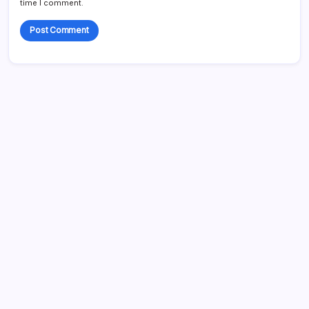
time I comment.
Länkar
Ta kontakt
Bloggarkiv
Om oss