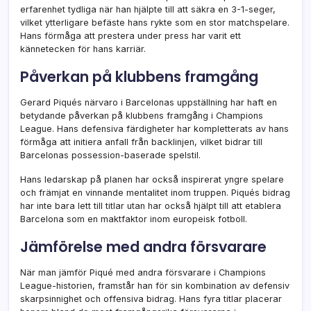
erfarenhet tydliga när han hjälpte till att säkra en 3-1-seger,
vilket ytterligare befäste hans rykte som en stor matchspelare.
Hans förmåga att prestera under press har varit ett
kännetecken för hans karriär.
Påverkan på klubbens framgång
Gerard Piqués närvaro i Barcelonas uppställning har haft en
betydande påverkan på klubbens framgång i Champions
League. Hans defensiva färdigheter har kompletterats av hans
förmåga att initiera anfall från backlinjen, vilket bidrar till
Barcelonas possession-baserade spelstil.
Hans ledarskap på planen har också inspirerat yngre spelare
och främjat en vinnande mentalitet inom truppen. Piqués bidrag
har inte bara lett till titlar utan har också hjälpt till att etablera
Barcelona som en maktfaktor inom europeisk fotboll.
Jämförelse med andra försvarare
När man jämför Piqué med andra försvarare i Champions
League-historien, framstår han för sin kombination av defensiv
skarpsinnighet och offensiva bidrag. Hans fyra titlar placerar