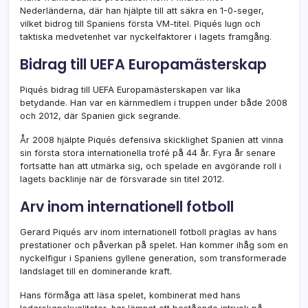
Nederländerna, där han hjälpte till att säkra en 1-0-seger,
vilket bidrog till Spaniens första VM-titel. Piqués lugn och
taktiska medvetenhet var nyckelfaktorer i lagets framgång.
Bidrag till UEFA Europamästerskap
Piqués bidrag till UEFA Europamästerskapen var lika
betydande. Han var en kärnmedlem i truppen under både 2008
och 2012, där Spanien gick segrande.
År 2008 hjälpte Piqués defensiva skicklighet Spanien att vinna
sin första stora internationella trofé på 44 år. Fyra år senare
fortsatte han att utmärka sig, och spelade en avgörande roll i
lagets backlinje när de försvarade sin titel 2012.
Arv inom internationell fotboll
Gerard Piqués arv inom internationell fotboll präglas av hans
prestationer och påverkan på spelet. Han kommer ihåg som en
nyckelfigur i Spaniens gyllene generation, som transformerade
landslaget till en dominerande kraft.
Hans förmåga att läsa spelet, kombinerat med hans