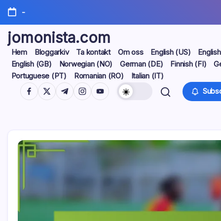
Skip
-
to
content
jomonista.com
Hem
Bloggarkiv
Ta kontakt
Om oss
English (US)
Englis
English (GB)
Norwegian (NO)
German (DE)
Finnish (FI)
G
Portuguese (PT)
Romanian (RO)
Italian (IT)
https://www.facebook.com/
https://twitter.com/
https://t.me/
https://www.instagram.com/
https://youtube.com/
Subsc