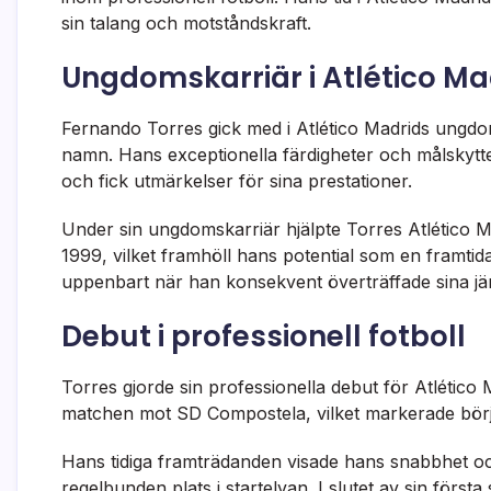
sin talang och motståndskraft.
Ungdomskarriär i Atlético Ma
Fernando Torres gick med i Atlético Madrids ungdom
namn. Hans exceptionella färdigheter och målskytte
och fick utmärkelser för sina prestationer.
Under sin ungdomskarriär hjälpte Torres Atlético Ma
1999, vilket framhöll hans potential som en framt
uppenbart när han konsekvent överträffade sina jäm
Debut i professionell fotboll
Torres gjorde sin professionella debut för Atlético
matchen mot SD Compostela, vilket markerade börj
Hans tidiga framträdanden visade hans snabbhet oc
regelbunden plats i startelvan. I slutet av sin förs