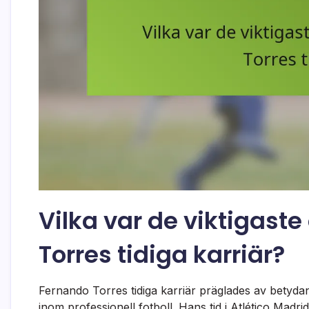
Vilka var de viktigast
Torres tidiga karriär?
Fernando Torres tidiga karriär präglades av betyd
inom professionell fotboll. Hans tid i Atlético Mad