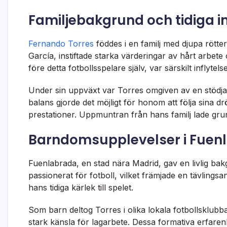
Familjebakgrund och tidiga i
Fernando Torres
föddes i en familj med djupa rötte
García, instiftade starka värderingar av hårt arbe
före detta fotbollsspelare själv, var särskilt infly
Under sin uppväxt var Torres omgiven av en stödjan
balans gjorde det möjligt för honom att följa sina
prestationer. Uppmuntran från hans familj lade gr
Barndomsupplevelser i Fuen
Fuenlabrada, en stad nära Madrid, gav en livlig ba
passionerat för fotboll, vilket främjade en tävlingsa
hans tidiga kärlek till spelet.
Som barn deltog Torres i olika lokala fotbollsklubba
stark känsla för lagarbete. Dessa formativa erfare