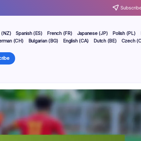
Subscribe
h (NZ)
Spanish (ES)
French (FR)
Japanese (JP)
Polish (PL)
erman (CH)
Bulgarian (BG)
English (CA)
Dutch (BE)
Czech (
ribe