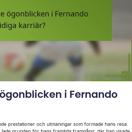
e ögonblicken i Fernando
ande prestationer och utmaningar som formade hans resa
rid lade grunden för hans framtida framgång, där han visade