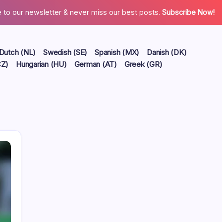
 to our newsletter & never miss our best posts.
Subscribe Now!
Dutch (NL)
Swedish (SE)
Spanish (MX)
Danish (DK)
CZ)
Hungarian (HU)
German (AT)
Greek (GR)
Länkar
Ta kontakt