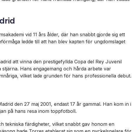
drid
sakademi vid 11 års ålder, där han snabbt gjorde sig ett
förmåga ledde till att han blev kapten för ungdomslaget
drid att vinna den prestigefyllda Copa del Rey Juvenil
ida stjärna. Hans engagemang och hårda arbete var
nåriga, vilket lade grunden för hans professionella debut.
 Madrid den 27 maj 2001, endast 17 år gammal. Han kom in i
an på hans resa inom toppfotboll.
h tekniska färdigheter, vilket snabbt gav honom en
ta säsong hade Torres etablerat sig som en nyckelspelare för