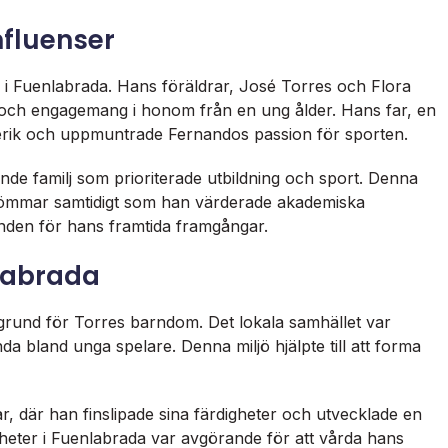
nfluenser
r i Fuenlabrada. Hans föräldrar, José Torres och Flora
te och engagemang i honom från en ung ålder. Hans far, en
telserik och uppmuntrade Fernandos passion för sporten.
de familj som prioriterade utbildning och sport. Denna
 drömmar samtidigt som han värderade akademiska
unden för hans framtida framgångar.
labrada
kgrund för Torres barndom. Det lokala samhället var
nda bland unga spelare. Denna miljö hjälpte till att forma
r, där han finslipade sina färdigheter och utvecklade en
nheter i Fuenlabrada var avgörande för att vårda hans