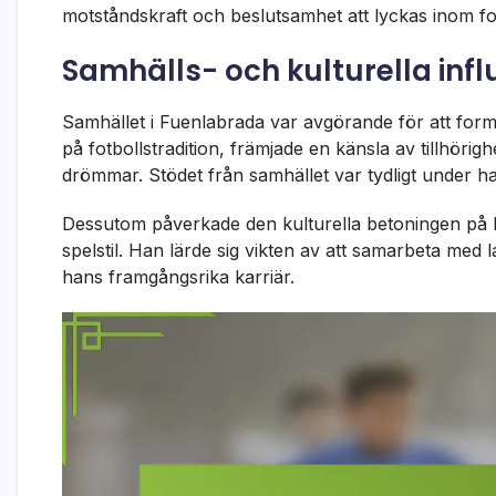
motståndskraft och beslutsamhet att lyckas inom fot
Samhälls- och kulturella inf
Samhället i Fuenlabrada var avgörande för att forma
på fotbollstradition, främjade en känsla av tillhöri
drömmar. Stödet från samhället var tydligt under h
Dessutom påverkade den kulturella betoningen på 
spelstil. Han lärde sig vikten av att samarbeta med l
hans framgångsrika karriär.