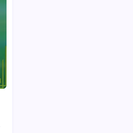
Bloggarkiv
Om oss
Senaste inlägg
Adama Traoré: Utmärkande prestationer,
Klubbframgångar, Internationell påverkan
Gerard Piqué: Internationella matcher, Stora
bidrag, Arv
Andrés Iniesta: Bidrag i världsmästerskap,
Euroframgångar, Nyckelmatcher
Pedri: Genombrottsprestationer,
Klubbframgång, Internationell påverkan
Fernando Torres: VM-mål, Euro-bidrag,
Internationell påverkan